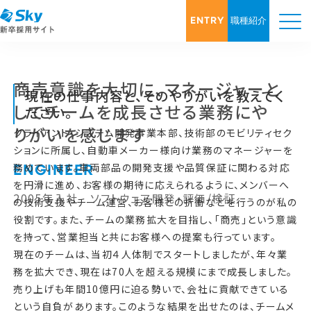
ENTRY
職種紹介
商売意識を大切に、マネージャーと
現在の仕事内容と、そのやりがいを教えてく
してチームを成長させる業務にや
ださい。
りがいを感じます
クライアント・システム開発事業本部、技術部のモビリティセク
ションに所属し、自動車メーカー様向け業務のマネージャーを
務めています。車両部品の開発支援や品質保証に関わる対応
ENGINEER
を円滑に進め、お客様の期待に応えられるように、メンバーへ
2005年入社 ソフトウェア開発・評価/検証
の技術支援やチーム運営、お客様との折衝などを行うのが私の
役割です。また、チームの業務拡大を目指し、「商売」という意識
を持って、営業担当と共にお客様への提案も行っています。
現在のチームは、当初４人体制でスタートしましたが、年々業
務を拡大でき、現在は70人を超える規模にまで成長しました。
売り上げも年間10億円に迫る勢いで、会社に貢献できている
という自負があります。このような結果を出せたのは、チームメ