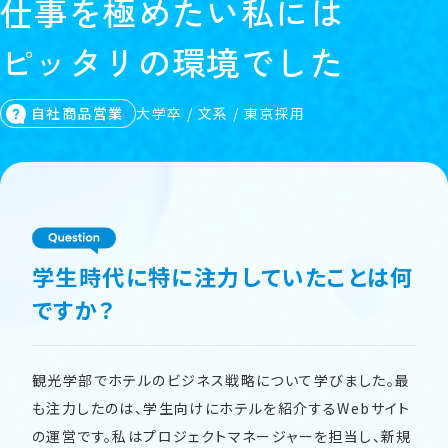
仕
事
を
極
め
た
い
私
に
は
ピ
ッ
タ
リ
の
環
境
で
し
た
自社商品営業
大学卒 / 文系 / 東京採用
学生時代に特に注力していたことは何
ですか？
観光学部でホテルのビジネス戦略について学びました。最
も注力したのは、学生向けにホテルを紹介するWebサイト
の運営です。私はプロジェクトマネージャーを担当し、新規