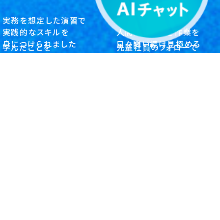
実務を想定した演習で
AIに任せる作業と
実践的なスキルを
人間がやるべき作業を
身につけられました
日々問い続け見極める
学んだことを
先輩社員のフォローで
しっかりと記録し、
現場にスムーズに適応、
経理事務
社内システムエンジニア
成長につなげています
今では機能リーダーに
クライアント・システム開発
クライアント・システム開発
新入社員の声一覧に戻る
何事にも挑戦する
新しい「好働力」を待っています