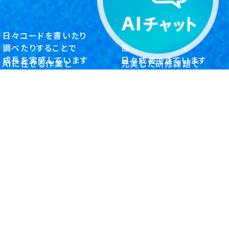
日々コードを書いたり
仲間を信頼し
調べたりすることで
協力する環境下で
成長を実感しています
日々成長できています
AIに任せる作業と
充実した研修課題で
人間がやるべき作業を
実務に向けて
クライアント・システム開発
営業事務
日々問い続け見極める
力をつけています
社内システムエンジニア
自社商品開発
新入社員の声一覧に戻る
何事にも挑戦する
新しい「好働力」を待っています