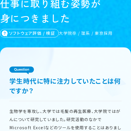
仕
事
に
取
り
組
む
姿
勢
が
身
に
つ
き
ま
し
た
ソフトウェア評価 / 検証
大学院卒 / 理系 / 東京採用
学生時代に特に注力していたことは何
ですか？
生物学を専攻し、大学では毛髪の再生医療、大学院ではが
んについて研究していました。研究活動のなかで
Microsoft Excelなどのツールを使用することはありまし