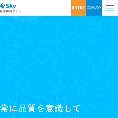
ENTRY
職種紹介
常
に
品
質
を
意
識
し
て