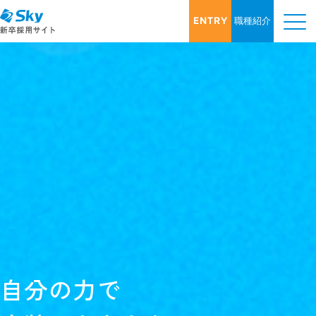
ENTRY
職種紹介
自
分
の
力
で