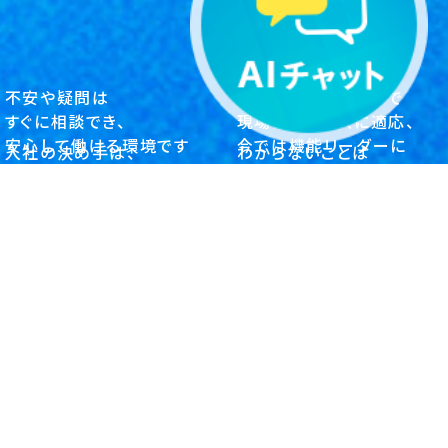
不安や疑問は
先輩社員のフォローで
すぐに相談でき、
現場にスムーズに適応、
安心して働ける環境です
今では機能リーダーに
入社の決め手は、
わからないことは
常に成長を
同期で教え合いながら
クライアント・システム開発
クライアント・システム開発
目指す社風
理解を深めました
自社商品開発
クライアント・システム開発
新入社員の声一覧に戻る
何事にも挑戦する