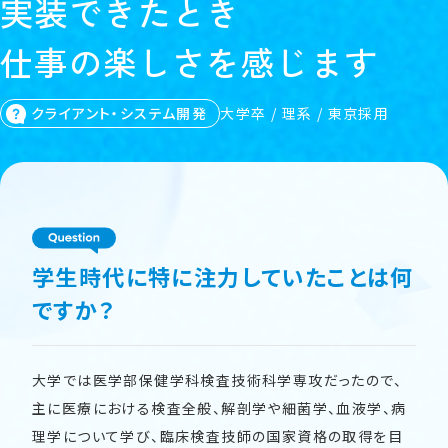
実
装
で
き
た
と
き
仕
事
の
楽
し
さ
を
感
じ
ま
す
クライアント・システム開発
大学卒 / 理系 / 東京採用
学生時代に特に注力していたことは何
ですか？
大学では医学部保健学科検査技術科学専攻だったので、
主に医療における検査全般、解剖学や細菌学、血液学、病
理学について学び、臨床検査技師の国家資格の取得を目